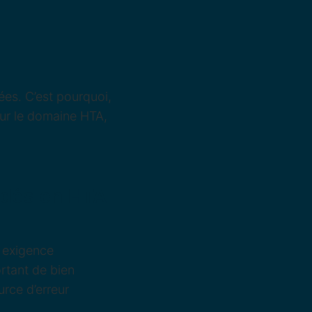
es. C’est pourquoi,
sur le domaine HTA,
rdés en HTA
 exigence
rtant de bien
urce d’erreur