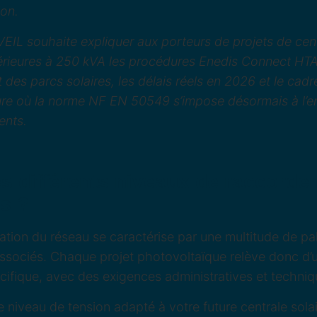
ion.
VEIL souhaite expliquer aux porteurs de projets de cen
rieures à 250 kVA les procédures Enedis Connect HTA
des parcs solaires, les délais réels en 2026 et le cadr
eure où la norme NF EN 50549 s’impose désormais à l’
ents.
es différents niveaux de raccord
es ?
ration du réseau se caractérise par une multitude de pal
associés. Chaque projet photovoltaïque relève donc d’
ifique, avec des exigences administratives et techniq
e niveau de tension adapté à votre future centrale solai