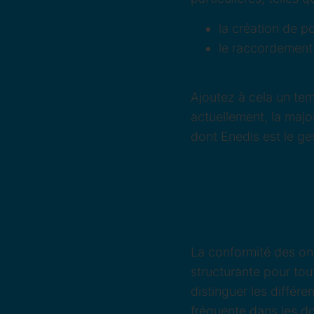
la création de p
le raccordement 
Ajoutez à cela un te
actuellement, la majo
dont Enedis est le ge
Quel cadre n
?
La conformité des on
structurante pour to
distinguer les différ
fréquente dans les do