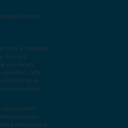
rtance à l’obtention
u
. Pourtant,
ue
a un impact
n calendrier. Cette
 contraints de se
s plus évidents se
u d’une centrale
mple anticipation
uire à néant toute la