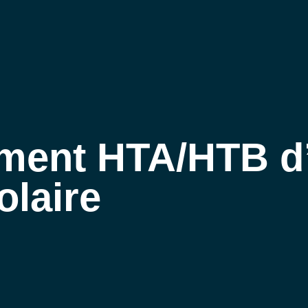
LTAÏQUE – ACCUEIL
QUI SOMMES-NOUS
NOS EXPERTISES
ACTU
ment HTA/HTB d
olaire