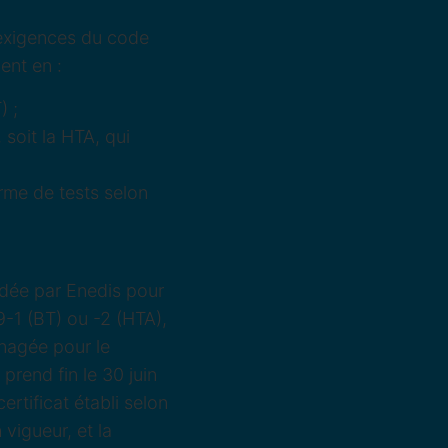
exigences du code
ent en :
) ;
 soit la HTA, qui
rme de tests selon
ndée par Enedis pour
-1 (BT) ou -2 (HTA),
nagée pour le
prend fin le 30 juin
ertificat établi selon
vigueur, et la