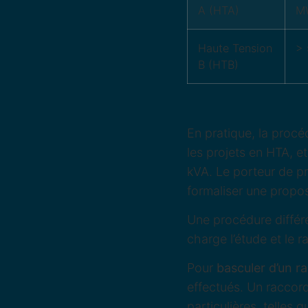
A (HTA)
M
Haute Tension
>
B (HTB)
En pratique, la proc
les projets en HTA, e
kVA. Le porteur de pr
formaliser une propos
Une procédure différe
charge l’étude et le 
Pour
basculer d’un 
effectués. Un raccor
particulières, telles q