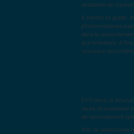
rentabilité de l’opérat
À travers ce guide, A
photovoltaïques supé
dans le raccordement 
aux onduleurs, à l’h
nouveaux raccordem
Quels sont l
parcs solair
En France, la structu
seuils de puissance 
de raccordement spéc
Afin de sélectionner l