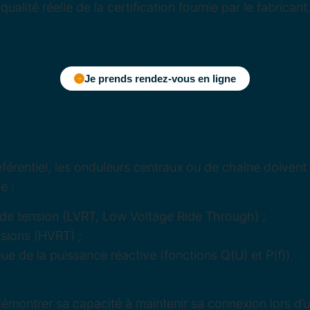
qualité réelle de la certification fournie par le fabricant
Je prends rendez-vous en ligne
es
férentiel, les onduleurs centraux ou de chaîne doivent 
e :
 de tension (LVRT, Low Voltage Ride Through) ;
sions (HVRT) ;
e de la puissance réactive (fonctions Q(U) et P(f)).
 démontrer sa capacité à maintenir sa connexion lors d’u