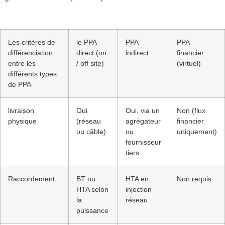
Les critères de
le PPA
PPA
PPA
différenciation
direct (on
indirect
financier
entre les
/ off site)
(virtuel)
différents types
de PPA
livraison
Oui
Oui, via un
Non (flux
physique
(réseau
agrégateur
financier
ou câble)
ou
uniquement)
fournisseur
tiers
Raccordement
BT ou
HTA en
Non requis
HTA selon
injection
la
réseau
puissance