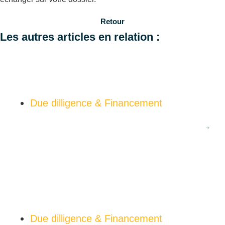
Retour
Les autres articles en relation :
08/26
Loi de simplification 2026 et agrivoltaïsme : ce que
l’article 35 change pour vos projets en zone agricole
Due dilligence & Financement
En savoir plus
08/26
Batterie photovoltaïque pour entreprise : est-ce
rentable ?
Due dilligence & Financement