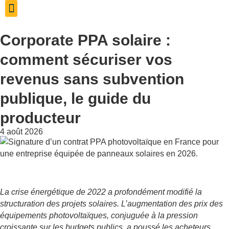
Aveil Photovoltaïque – Accueil
Qui sommes-nous
Rejoignez-nous
Corporate PPA solaire :
comment sécuriser vos
revenus sans subvention
publique, le guide du
producteur
4 août 2026
La crise énergétique de 2022 a profondément modifié la
structuration des projets solaires. L’augmentation des prix des
équipements photovoltaïques, conjuguée à la pression
croissante sur les budgets publics, a poussé les acheteurs