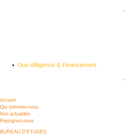
En savoir plus
08/26
RIIPM photovoltaïque 2026 : ce qui change pour vos
projets
Due dilligence & Financement
En savoir plus
Accueil
Qui sommes-nous
Nos actualités
Rejoignez-nous
BUREAU D’ÉTUDES