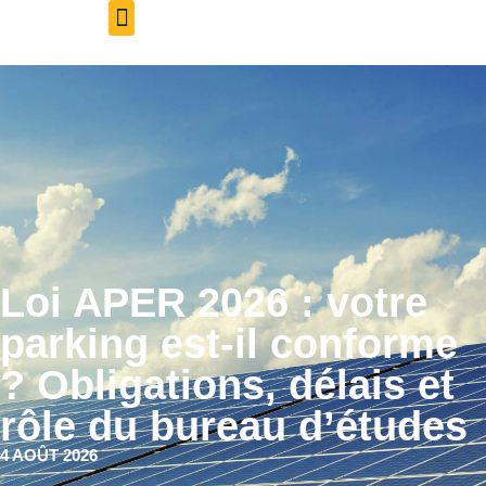
Aveil Photovoltaïque – Accueil
Qui sommes-nous
Rejoignez-nous
Loi APER 2026 : votre
parking est-il conforme
? Obligations, délais et
rôle du bureau d’études
4 AOÛT 2026