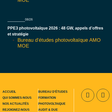
08/26
PPE3 photovoltaïque 2026 : 48 GW, appels d’offres
et stratégie
Bureau d'études photovoltaïque AMO
MOE
ACCUEIL
BUREAU D’ÉTUDES
QUI SOMMES-NOUS
FORMATION
NOS ACTUALITÉS
PHOTOVOLTAIQUE
Contact
REJOIGNEZ-NOUS
AUDIT & DUE