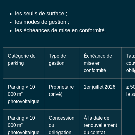
les seuils de surface ;
les modes de gestion ;
les échéances de mise en conformité.
Catégorie de
Type de
Échéance de
Tau
parking
gestion
mise en
cou
conformité
obli
Parking > 10
Propriétaire
1er juillet 2026
≥ 5
000 m²
(privé)
la s
photovoltaïque
Parking > 10
Concession
À la date de
000 m²
ou
renouvellement
photovoltaïque
délégation
du contrat