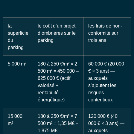
la
le coût d’un projet
les frais de non-
superficie
d’ombrières sur le
conformité sur
du
parking
trois ans
parking
5 000 m²
180 à 250 €/m² × 2
60 000 € (20 000
500 m² = 450 000 –
€ × 3 ans) —
625 000 € (actif
auxquels
valorisé +
s’ajoutent les
rentabilité
risques
énergétique)
contentieux
15 000
180 à 250 €/m² × 7
120 000 € (40
m²
500 m² = 1,35 M€ –
000 € × 3 ans) —
1,875 M€
auxquels