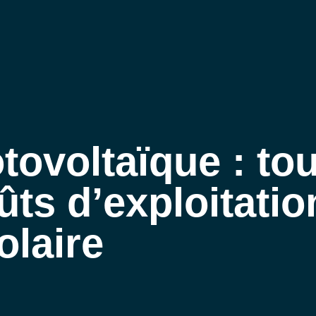
AVEIL PHOTOVOLTAÏQUE – ACCUEIL
QUI SOMMES-NOUS
NOS EXPERTISES
ACTUALITÉS
ovoltaïque : tou
REJOIGNEZ-NOUS
CONTACT
ûts d’exploitati
olaire