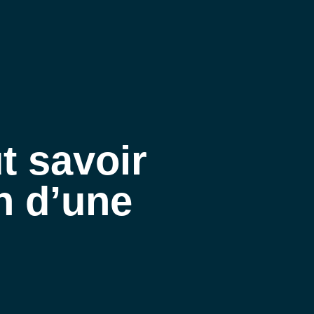
MENU
MENU
t savoir
on d’une