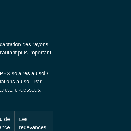
 captation des rayons
d’autant plus important
PEX solaires au sol
/
lations au sol. Par
tableau ci-dessous.
u de
Les
ance
redevances