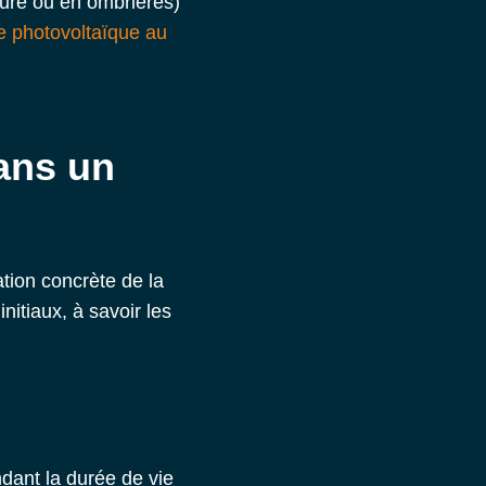
oiture ou en ombrières)
le photovoltaïque au
ans un
ation concrète de la
nitiaux, à savoir les
ant la durée de vie