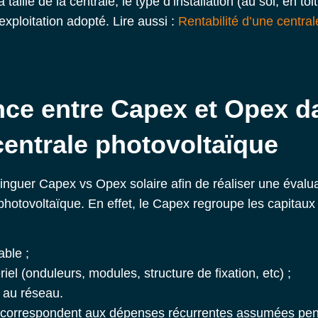
taille de la centrale, le type d’installation (au sol, en t
exploitation adopté. Lire aussi :
Rentabilité d’une centra
ence entre Capex et Opex d
centrale photovoltaïque
stinguer Capex vs Opex solaire afin de réaliser une évalu
 photovoltaïque. En effet, le Capex regroupe les capitaux i
able ;
riel (onduleurs, modules, structure de fixation, etc) ;
 au réseau.
 correspondent aux dépenses récurrentes assumées pend