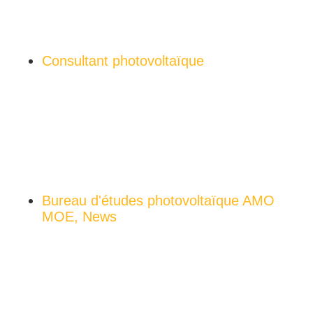
08/26
Critère de résilience NZIA et appels d’offres CRE
photovoltaïque
Consultant photovoltaïque
08/26
Coût réel d’un parc photovoltaïque au sol :
décomposition complète du CAPEX et de l’OPEX
Bureau d'études photovoltaïque AMO
MOE
,
News
08/26
Bancabilité d’un projet photovoltaïque : les critères