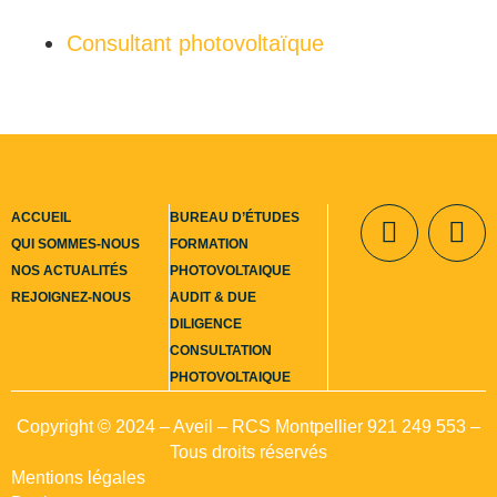
clés analysés par les banques en 2026
Consultant photovoltaïque
ACCUEIL
BUREAU D’ÉTUDES
QUI SOMMES-NOUS
FORMATION
NOS ACTUALITÉS
PHOTOVOLTAIQUE
Contact
REJOIGNEZ-NOUS
AUDIT & DUE
DILIGENCE
CONSULTATION
PHOTOVOLTAIQUE
Copyright © 2024 – Aveil – RCS Montpellier 921 249 553 –
Tous droits réservés
Mentions légales