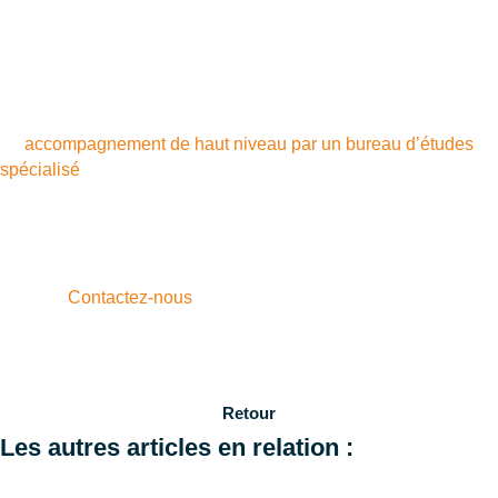
fourniture résiduelle et pilotage intelligent des consommations.
De cette manière, la production solaire locale redonne aux
directions financières une grande visibilité budgétaire et
renforce la résilience opérationnelle.
Face à la complexité technique et financière de cette transition,
un
accompagnement de haut niveau par un bureau d’études
spécialisé
est souvent ce qui fait la différence entre un projet
rentable et un investissement sous-optimisé. Les experts
d’Aveil sont disponibles pour évaluer le potentiel réel de vos
infrastructures, dimensionner une installation ajustée à vos
courbes de charge et construire une trajectoire énergétique sur
mesure.
Contactez-nous
pour transformer ces mutations de
marché en opportunité concrète pour votre entreprise.
Retour
Les autres articles en relation :