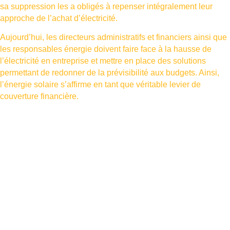
sa suppression les a obligés à repenser intégralement leur
approche de l’achat d’électricité.
Aujourd’hui, les directeurs administratifs et financiers ainsi que
les responsables énergie doivent faire face à la hausse de
l’électricité en entreprise et mettre en place des solutions
permettant de redonner de la prévisibilité aux budgets. Ainsi,
l’énergie solaire s’affirme en tant que véritable levier de
couverture financière.
L’impact de l’Accès Régulé à l’Énergie
Nucléaire Historique sur la facture
d’électricité des entreprises
Afin de comprendre les changements que doivent subir les
entreprises en matière d’électricité, il est nécessaire de
comprendre en premier lieu le mode de fonctionnement de
l’ARENH (Accès Régulé à l’Énergie Nucléaire Historique). En