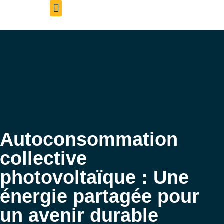
Aveil Photovoltaïque – Accueil
Qui sommes-nous
Rejoignez-nous
Autoconsommation
collective
photovoltaïque : Une
énergie partagée pour
un avenir durable