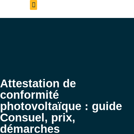
Aveil Photovoltaïque – Accueil
Qui sommes-nous
Rejoignez-nous
Attestation de
conformité
photovoltaïque : guide
Consuel, prix,
démarches