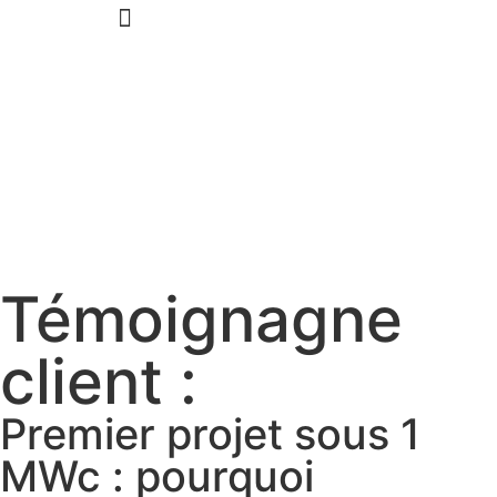
Aveil Photovoltaïque – Accueil
Qui sommes-nous
Rejoignez-nous
Témoignagne
client :
Premier projet sous 1
MWc : pourquoi