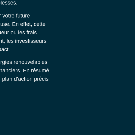
blesses.
 votre future
use. En effet, cette
eur ou les frais
t, les investisseurs
pact.
gies renouvelables
inanciers.
En résumé,
 plan d’action précis