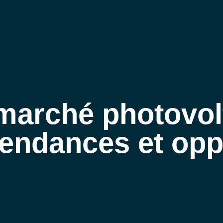
AVEIL PHOTOVOLTAÏQUE – ACCUEIL
QUI SOMMES-NOUS
NOS EXPERTISES
ACTUALITÉS
marché photovol
REJOIGNEZ-NOUS
CONTACT
tendances et opp