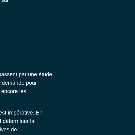
 passent par une étude
 la demande pour
u encore les
est impérative. En
t déterminer la
tives de