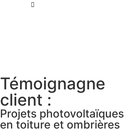
Aveil Photovoltaïque – Accueil
Qui sommes-nous
Rejoignez-nous
Témoignagne
client :
Projets photovoltaïques
en toiture et ombrières