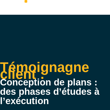
Aveil Photovoltaïque – Accueil
Qui sommes-nous
Rejoignez-nous
Témoignagne
client :
Conception de plans :
des phases d’études à
l’exécution