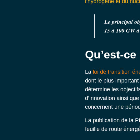
l’hydrogène et du nucl
Le principal ob
15 à 100 GW à 
Qu’est-ce
La
loi de transition é
dont le plus importan
détermine les objectif
d’innovation ainsi que
concernent une périod
La publication de la P
feuille de route énerg