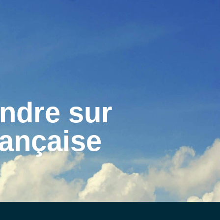
MENU
MENU
ndre sur
rançaise