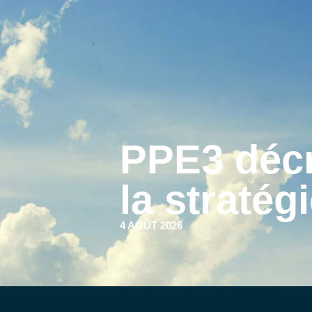
PPE3 décr
la stratég
4 AOÛT 2026