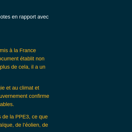
mis à la France
document établit non
lus de cela, il a un
e et au climat et
gouvernement confirme
lables.
s de la PPE3, ce que
aïque, de l’éolien, de