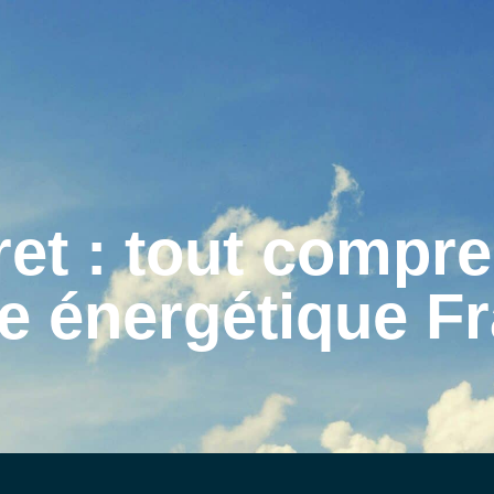
AVEIL PHOTOVOLTAÏQUE – ACCUEIL
QUI SOMMES-NOUS
NOS EXPERTISES
ACTUALITÉS
et : tout compre
REJOIGNEZ-NOUS
CONTACT
ie énergétique F