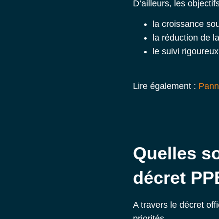
D’ailleurs, les objecti
la croissance sou
la réduction de 
le suivi rigoure
Lire également :
Panne
Quelles so
décret PP
A travers le décret o
priorités.