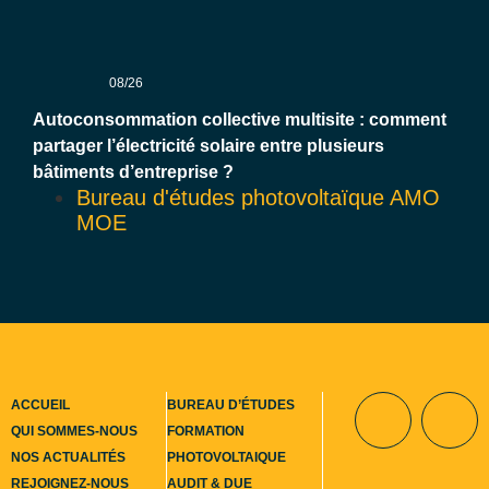
08/26
Autoconsommation collective multisite : comment
partager l’électricité solaire entre plusieurs
bâtiments d’entreprise ?
Bureau d'études photovoltaïque AMO
MOE
ACCUEIL
BUREAU D’ÉTUDES
QUI SOMMES-NOUS
FORMATION
NOS ACTUALITÉS
PHOTOVOLTAIQUE
Contact
REJOIGNEZ-NOUS
AUDIT & DUE