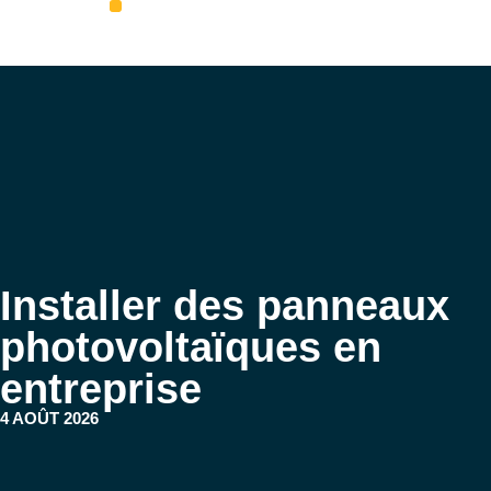
Aveil Photovoltaïque – Accueil
Qui sommes-nous
Rejoignez-nous
Installer des panneaux
photovoltaïques en
entreprise
4 AOÛT 2026