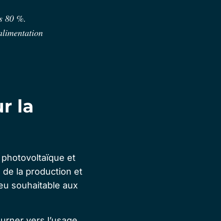
es 80 %.
’alimentation
r la
 photovoltaïque et
 de la production et
eu souhaitable aux
ourner vers l’usage