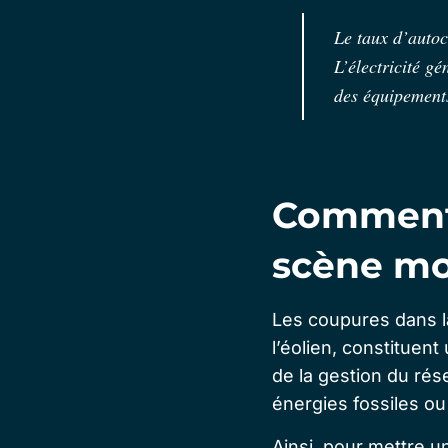
Le taux d’autoc
L’électricité g
des équipements
Comment 
scène mo
Les coupures dans la
l’éolien, constituen
de la gestion du ré
énergies fossiles o
Ainsi, pour mettre un