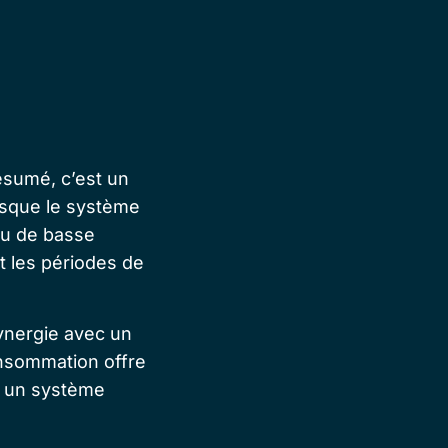
ésumé, c’est un
isque le système
 ou de basse
nt les périodes de
synergie avec un
consommation
offre
en un système