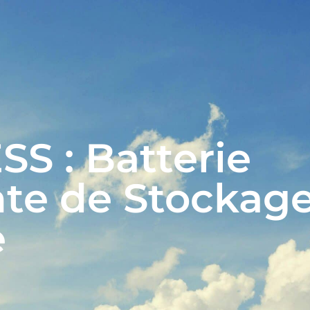
AVEIL PHOTOVOLTAÏQUE – ACCUEIL
QUI SOMMES-NOUS
NOS EXPERTISES
ACTUALITÉS
REJOIGNEZ-NOUS
CONTACT
S : Batterie
nte de Stockag
e