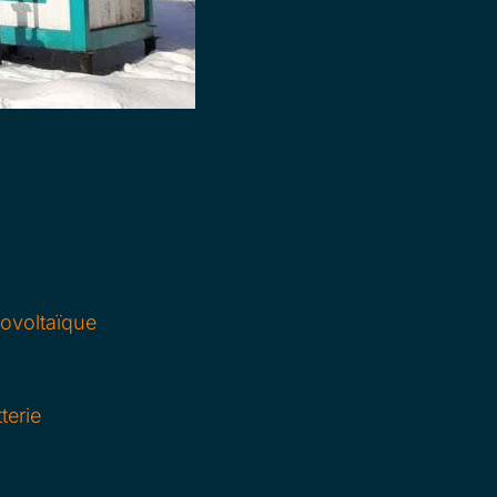
tovoltaïque
terie