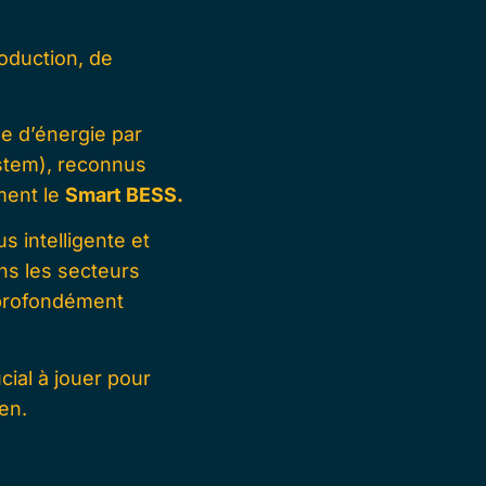
oduction, de
 d’énergie par
stem), reconnus
mment le
Smart BESS.
s intelligente et
ns les secteurs
profondément
ucial à jouer pour
en.